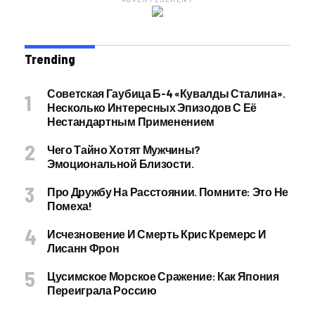
Trending
Советская Гаубица Б-4 «Кувалды Сталина».
Несколько Интересных Эпизодов С Её
Нестандартным Применением
Чего Тайно Хотят Мужчины?
Эмоциональной Близости.
Про Дружбу На Расстоянии. Помните: Это Не
Помеха!
Исчезновение И Смерть Крис Кремерс И
Лисанн Фрон
Цусимское Морское Сражение: Как Япония
Переиграла Россию