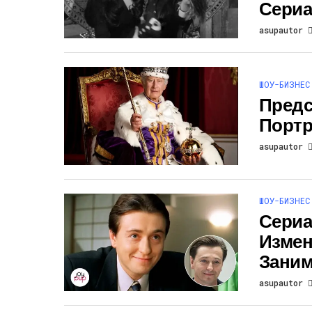
Сериа
asupautor
ШОУ-БИЗНЕС
Пред
Портре
asupautor
ШОУ-БИЗНЕС
Сериал
Измен
Заним
asupautor