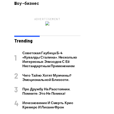
Шоу-бизнес
ADVERTISEMENT
Trending
Советская Гаубица Б-4
«Кувалды Сталина». Несколько
Интересных Эпизодов С Её
Нестандартным Применением
Чего Тайно Хотят Мужчины?
Эмоциональной Близости.
Про Дружбу На Расстоянии.
Помните: Это Не Помеха!
Исчезновение И Смерть Крис
Кремерс И Лисанн Фрон