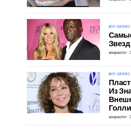
ШОУ-БИЗНЕС
Самы
Звезд
asupautor
ШОУ-БИЗНЕС
Пласт
Из Зн
Внешн
Голли
asupautor