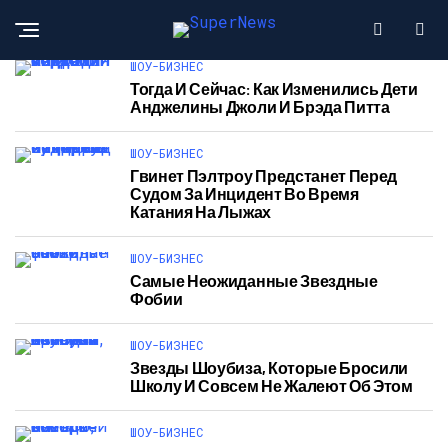
ШОУ-БИЗНЕС
Тогда И Сейчас: Как Изменились Дети
Анджелины Джоли И Брэда Питта
ШОУ-БИЗНЕС
Гвинет Пэлтроу Предстанет Перед
Судом За Инцидент Во Время
Катания На Лыжах
ШОУ-БИЗНЕС
Самые Неожиданные Звездные
Фобии
ШОУ-БИЗНЕС
Звезды Шоубиза, Которые Бросили
Школу И Совсем Не Жалеют Об Этом
ШОУ-БИЗНЕС