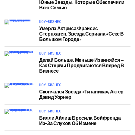
Юные Звезды, Которые Обеспечили
Всю Семью
ШОУ-БИЗНЕС
Умерла Актриса Фрэнсис
Стернхаген, Звезда Сериала «Секс В
Большом Городе»
ШОУ-БИЗНЕС
Делай Больше, Меньше Извиняйся —
Как Стервы Продвигаются Вперед В
Бизнесе
ШОУ-БИЗНЕС
Скончался Звезда «Титаника», Актер
Дэвид Уорнер
ШОУ-БИЗНЕС
Билли Айлиш Бросила Бойфренда
Из-За Слухов Об Измене