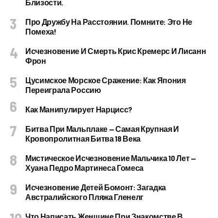
Близости.
Про Дружбу На Расстоянии. Помните: Это Не
Помеха!
Исчезновение И Смерть Крис Кремерс И Лисанн
Фрон
Цусимское Морское Сражение: Как Япония
Переиграла Россию
Как Манипулирует Нарцисс?
Битва При Мальплаке — Самая Крупная И
Кровопролитная Битва 18 Века
Мистическое Исчезновение Мальчика 10 Лет —
Хуана Педро Мартинеса Гомеса
Исчезновение Детей Бомонт: Загадка
Австралийского Пляжа Гленелг
Что Написать Женщине При Знакомстве В