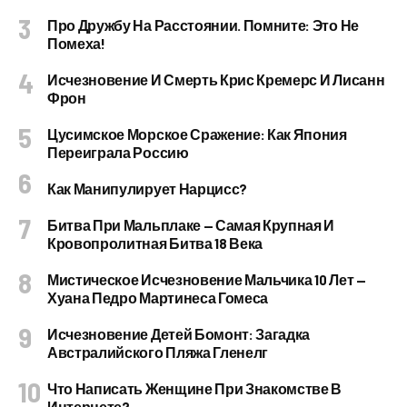
Про Дружбу На Расстоянии. Помните: Это Не
Помеха!
Исчезновение И Смерть Крис Кремерс И Лисанн
Фрон
Цусимское Морское Сражение: Как Япония
Переиграла Россию
Как Манипулирует Нарцисс?
Битва При Мальплаке — Самая Крупная И
Кровопролитная Битва 18 Века
Мистическое Исчезновение Мальчика 10 Лет —
Хуана Педро Мартинеса Гомеса
Исчезновение Детей Бомонт: Загадка
Австралийского Пляжа Гленелг
Что Написать Женщине При Знакомстве В
Интернете?