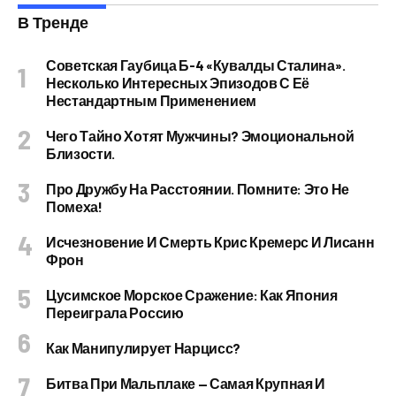
В Тренде
Советская Гаубица Б-4 «Кувалды Сталина».
Несколько Интересных Эпизодов С Её
Нестандартным Применением
Чего Тайно Хотят Мужчины? Эмоциональной
Близости.
Про Дружбу На Расстоянии. Помните: Это Не
Помеха!
Исчезновение И Смерть Крис Кремерс И Лисанн
Фрон
Цусимское Морское Сражение: Как Япония
Переиграла Россию
Как Манипулирует Нарцисс?
Битва При Мальплаке — Самая Крупная И