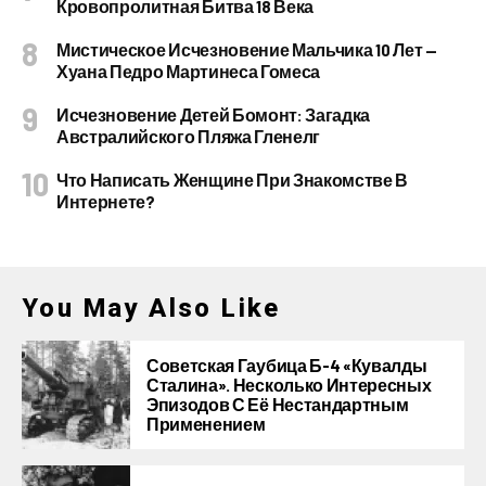
Кровопролитная Битва 18 Века
Мистическое Исчезновение Мальчика 10 Лет —
Хуана Педро Мартинеса Гомеса
Исчезновение Детей Бомонт: Загадка
Австралийского Пляжа Гленелг
Что Написать Женщине При Знакомстве В
Интернете?
You May Also Like
Советская Гаубица Б-4 «Кувалды
Сталина». Несколько Интересных
Эпизодов С Её Нестандартным
Применением