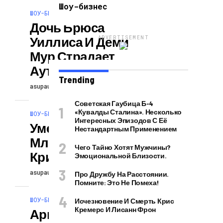
Шоу-бизнес
ШОУ-БИЗНЕС
Дочь Брюса
Уиллиса И Деми
ADVERTISEMENT
Мур Страдает
Аутизмом
Trending
asupautor
26 июля, 2025
Советская Гаубица Б-4
«Кувалды Сталина». Несколько
ШОУ-БИЗНЕС
Интересных Эпизодов С Её
Умерла
Нестандартным Применением
Младшая Сестра
Чего Тайно Хотят Мужчины?
Крис Дженнер
Эмоциональной Близости.
asupautor
26 июля, 2025
Про Дружбу На Расстоянии.
Помните: Это Не Помеха!
ШОУ-БИЗНЕС
Исчезновение И Смерть Крис
Кремерс И Лисанн Фрон
Ариана Гранде