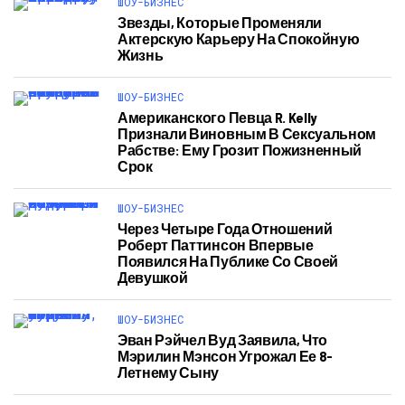
ШОУ-БИЗНЕС
Звезды, Которые Променяли
Актерскую Карьеру На Спокойную
Жизнь
ШОУ-БИЗНЕС
Американского Певца R. Kelly
Признали Виновным В Сексуальном
Рабстве: Ему Грозит Пожизненный
Срок
ШОУ-БИЗНЕС
Через Четыре Года Отношений
Роберт Паттинсон Впервые
Появился На Публике Со Своей
Девушкой
ШОУ-БИЗНЕС
Эван Рэйчел Вуд Заявила, Что
Мэрилин Мэнсон Угрожал Ее 8-
Летнему Сыну