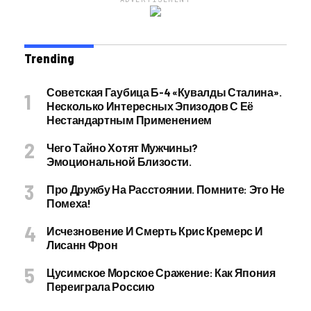
Trending
Советская Гаубица Б-4 «Кувалды Сталина».
Несколько Интересных Эпизодов С Её
Нестандартным Применением
Чего Тайно Хотят Мужчины?
Эмоциональной Близости.
Про Дружбу На Расстоянии. Помните: Это Не
Помеха!
Исчезновение И Смерть Крис Кремерс И
Лисанн Фрон
Цусимское Морское Сражение: Как Япония
Переиграла Россию