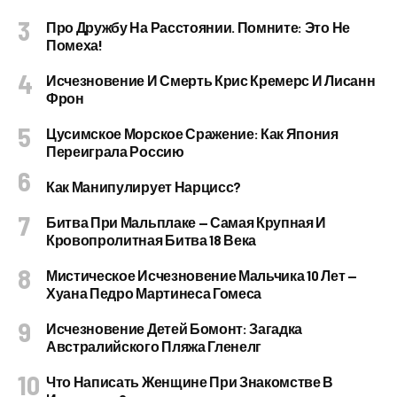
Про Дружбу На Расстоянии. Помните: Это Не
Помеха!
Исчезновение И Смерть Крис Кремерс И Лисанн
Фрон
Цусимское Морское Сражение: Как Япония
Переиграла Россию
Как Манипулирует Нарцисс?
Битва При Мальплаке — Самая Крупная И
Кровопролитная Битва 18 Века
Мистическое Исчезновение Мальчика 10 Лет —
Хуана Педро Мартинеса Гомеса
Исчезновение Детей Бомонт: Загадка
Австралийского Пляжа Гленелг
Что Написать Женщине При Знакомстве В