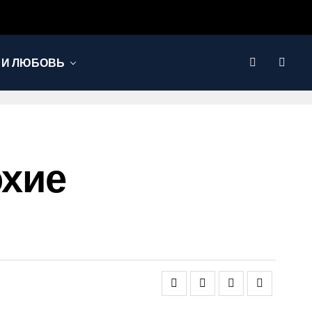
 И ЛЮБОВЬ
охие