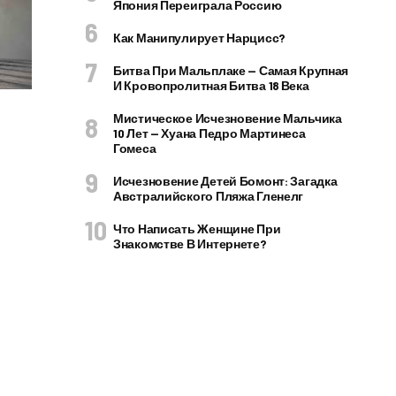
Япония Переиграла Россию
Как Манипулирует Нарцисс?
Битва При Мальплаке — Самая Крупная
И Кровопролитная Битва 18 Века
Мистическое Исчезновение Мальчика
10 Лет — Хуана Педро Мартинеса
Гомеса
Исчезновение Детей Бомонт: Загадка
Австралийского Пляжа Гленелг
Что Написать Женщине При
Знакомстве В Интернете?