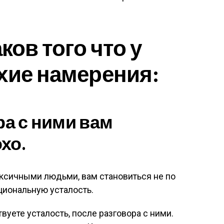
ков того что у
хие намерения:
ра с ними вам
хо.
токсичными людьми, вам становиться не по
циональную усталость.
твуете усталость, после разговора с ними.