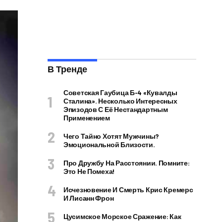
В Тренде
Советская Гаубица Б-4 «Кувалды
Сталина». Несколько Интересных
Эпизодов С Её Нестандартным
Применением
Чего Тайно Хотят Мужчины?
Эмоциональной Близости.
Про Дружбу На Расстоянии. Помните:
Это Не Помеха!
Исчезновение И Смерть Крис Кремерс
И Лисанн Фрон
Цусимское Морское Сражение: Как