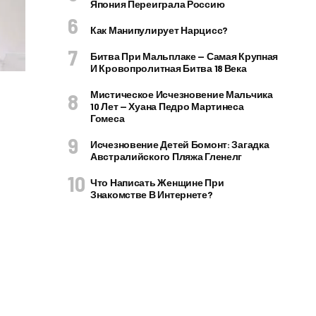
Япония Переиграла Россию
Как Манипулирует Нарцисс?
Битва При Мальплаке — Самая Крупная
И Кровопролитная Битва 18 Века
Мистическое Исчезновение Мальчика
10 Лет — Хуана Педро Мартинеса
Гомеса
Исчезновение Детей Бомонт: Загадка
Австралийского Пляжа Гленелг
Что Написать Женщине При
Знакомстве В Интернете?