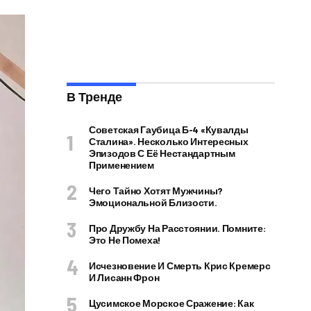
В Тренде
Советская Гаубица Б-4 «Кувалды
Сталина». Несколько Интересных
Эпизодов С Её Нестандартным
Применением
Чего Тайно Хотят Мужчины?
Эмоциональной Близости.
Про Дружбу На Расстоянии. Помните:
Это Не Помеха!
Исчезновение И Смерть Крис Кремерс
И Лисанн Фрон
Цусимское Морское Сражение: Как