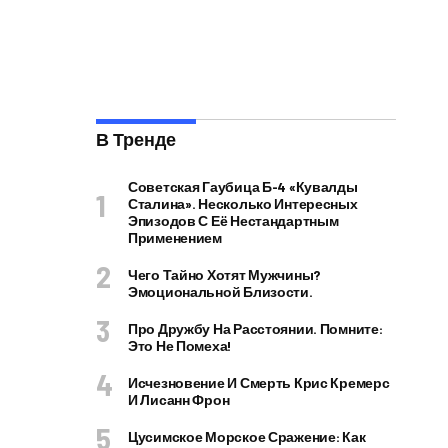
В Тренде
Советская Гаубица Б-4 «Кувалды
Сталина». Несколько Интересных
Эпизодов С Её Нестандартным
Применением
Чего Тайно Хотят Мужчины?
Эмоциональной Близости.
Про Дружбу На Расстоянии. Помните:
Это Не Помеха!
Исчезновение И Смерть Крис Кремерс
И Лисанн Фрон
Цусимское Морское Сражение: Как