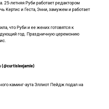
са. 25-летняя Руби работает редактором
чь Кертис и Геста, Энни, замужем и работает
ла, что Руби и ее жених готовятся к
ледующий год. Праздничную церемонию
ис.
s (@curtisleejamie)
ного каминг-аута Эллиот Пейдж подал на