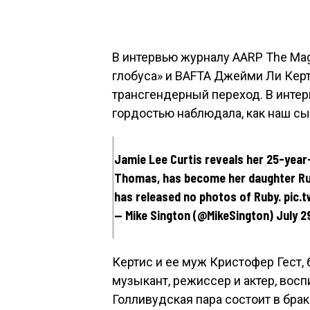
В интервью журналу AARP The Mag
глобуса» и BAFTA Джейми Ли Керт
трансгендерный переход. В интер
гордостью наблюдала, как наш сы
Jamie Lee Curtis reveals her 25-year-
Thomas, has become her daughter Rub
has released no photos of Ruby. pic
— Mike Sington (@MikeSington) July 2
Кертис и ее муж Кристофер Гест, 
музыкант, режиссер и актер, вос
Голливудская пара состоит в браке