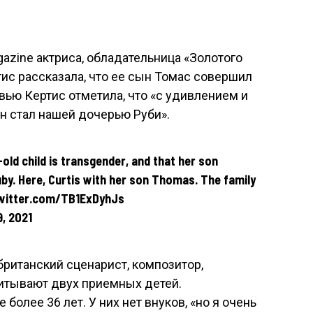
azine актриса, обладательница «Золотого
ис рассказала, что ее сын Томас совершил
вью Кертис отметила, что «с удивлением и
н стал нашей дочерью Руби».
old child is transgender, and that her son
y. Here, Curtis with her son Thomas. The family
.twitter.com/TB1ExDyhJs
9, 2021
британский сценарист, композитор,
питывают двух приемных детей.
 более 36 лет. У них нет внуков, «но я очень