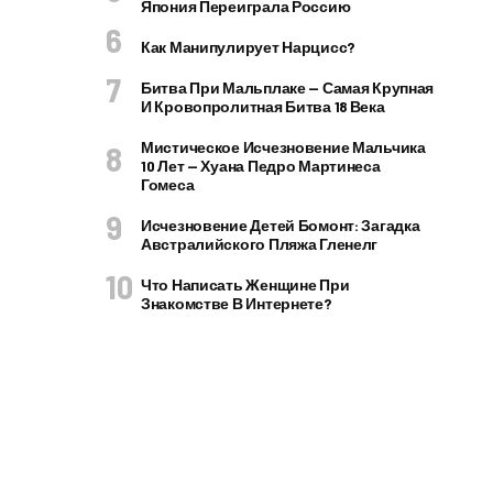
Япония Переиграла Россию
Как Манипулирует Нарцисс?
Битва При Мальплаке — Самая Крупная
И Кровопролитная Битва 18 Века
Мистическое Исчезновение Мальчика
10 Лет — Хуана Педро Мартинеса
Гомеса
Исчезновение Детей Бомонт: Загадка
Австралийского Пляжа Гленелг
Что Написать Женщине При
Знакомстве В Интернете?