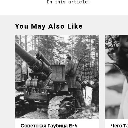
In this article:
You May Also Like
Советская Гаубица Б-4
Чего Т