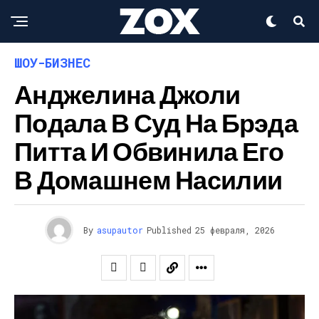
ШОУ-БИЗНЕС
Анджелина Джоли
Подала В Суд На Брэда
Питта И Обвинила Его
В Домашнем Насилии
By
asupautor
Published
25 февраля, 2026