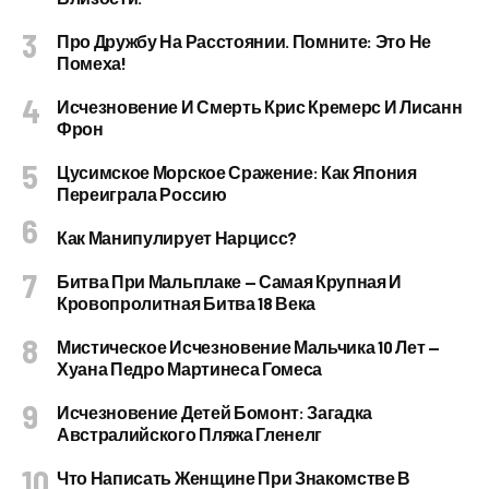
Про Дружбу На Расстоянии. Помните: Это Не
Помеха!
Исчезновение И Смерть Крис Кремерс И Лисанн
Фрон
Цусимское Морское Сражение: Как Япония
Переиграла Россию
Как Манипулирует Нарцисс?
Битва При Мальплаке — Самая Крупная И
Кровопролитная Битва 18 Века
Мистическое Исчезновение Мальчика 10 Лет —
Хуана Педро Мартинеса Гомеса
Исчезновение Детей Бомонт: Загадка
Австралийского Пляжа Гленелг
Что Написать Женщине При Знакомстве В