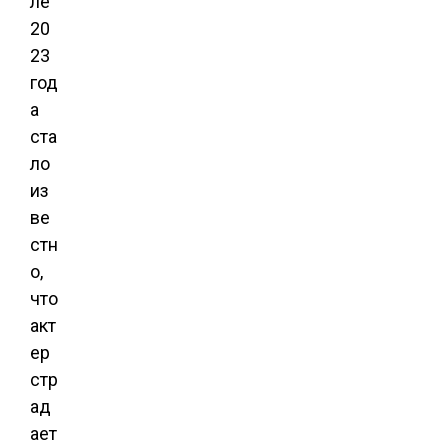
ле
20
23
год
а
ста
ло
из
ве
стн
о,
что
акт
ер
стр
ад
ает