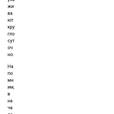
жи
ва
ют
кру
гло
сут
оч
но.
На
по
мн
им,
в
на
ча