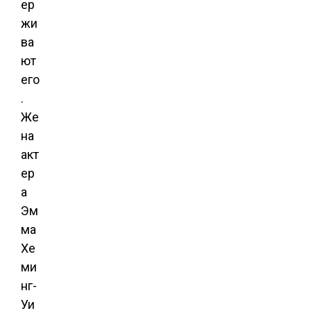
ер
жи
ва
ют
его
.
Же
на
акт
ер
а
Эм
ма
Хе
ми
нг-
Уи