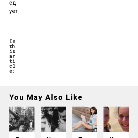
ед
ует
…
In
th
is
ar
ti
cl
e:
You May Also Like