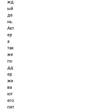
жд
ый
де
нь.
Акт
ер
а
так
же
по
дд
ер
жи
ва
ют
его
пят