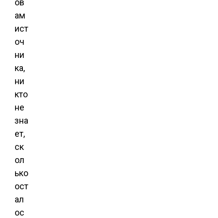
ов
ам
ист
оч
ни
ка,
ни
кто
не
зна
ет,
ск
ол
ько
ост
ал
ос