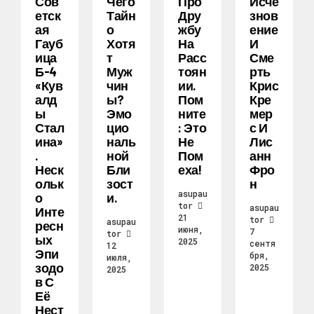
Сов
Чего
Про
Исче
Етск
Тайн
Дру
Знов
Ая
О
Жбу
Ение
Гауб
Хотя
На
И
Ица
Т
Расс
Сме
Б-4
Муж
Тоян
Рть
«Кув
Чин
Ии.
Крис
Алд
Ы?
Пом
Кре
Ы
Эмо
Ните
Мер
Стал
Цио
: Это
С И
Ина»
Наль
Не
Лис
.
Ной
Пом
Анн
Неск
Бли
Еха!
Фро
Ольк
Зост
Н
asupau
О
И.
tor
asupau
Инте
21
tor
asupau
Ресн
июня,
7
tor
Ых
2025
сентя
12
Эпи
бря,
июля,
Зодо
2025
2025
В С
Её
Нест