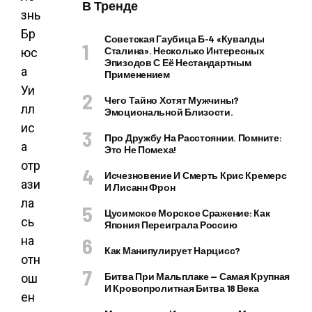
В Тренде
знь
Бр
Советская Гаубица Б-4 «Кувалды
Сталина». Несколько Интересных
юс
Эпизодов С Её Нестандартным
а
Применением
Уи
Чего Тайно Хотят Мужчины?
лл
Эмоциональной Близости.
ис
Про Дружбу На Расстоянии. Помните:
а
Это Не Помеха!
отр
Исчезновение И Смерть Крис Кремерс
ази
И Лисанн Фрон
ла
Цусимское Морское Сражение: Как
сь
Япония Переиграла Россию
на
Как Манипулирует Нарцисс?
отн
Битва При Мальплаке — Самая Крупная
ош
И Кровопролитная Битва 18 Века
ен