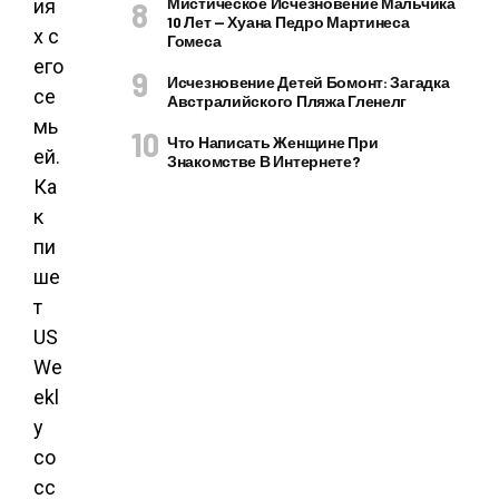
Мистическое Исчезновение Мальчика
ия
10 Лет — Хуана Педро Мартинеса
х с
Гомеса
его
Исчезновение Детей Бомонт: Загадка
се
Австралийского Пляжа Гленелг
мь
Что Написать Женщине При
ей.
Знакомстве В Интернете?
Ка
к
пи
ше
т
US
We
ekl
y
со
сс