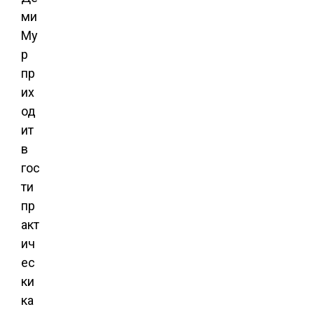
ми
Му
р
пр
их
од
ит
в
гос
ти
пр
акт
ич
ес
ки
ка