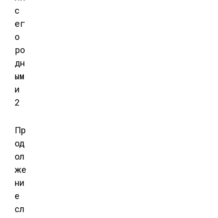
Пр
од
ол
же
ни
е
сл