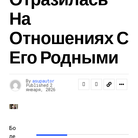
На
Отношениях С
Его Родными
By
asupautor
Published
2
января, 2026
Бо
ле