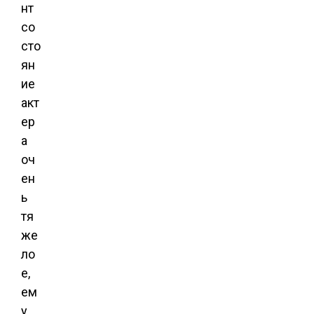
нт
со
сто
ян
ие
акт
ер
а
оч
ен
ь
тя
же
ло
е,
ем
у