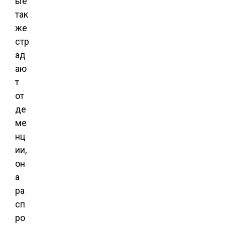
ые
так
же
стр
ад
аю
т
от
де
ме
нц
ии,
он
а
ра
сп
ро