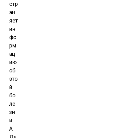
стр
ан
яет
ин
фо
рм
ац
ию
об
это
й
бо
ле
зн
и.
А
Де