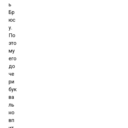
ь
Бр
юс
у.
По
это
му
его
до
че
ри
бук
ва
ль
но
вп
ит