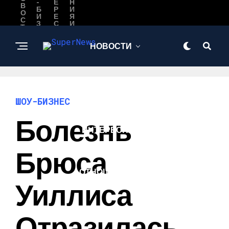
-
Е
Н
В
Б
Р
И
О
И
Е
Я
С
З
С
И
Т
Н
Н
Л
И
Е
О
Ю
С
Е
Б
НОВОСТИ
О
В
Ь
ШОУ-БИЗНЕС
ШОУ-БИЗНЕС
Болезнь
ИНТЕРЕСНОЕ
Брюса
ОТНОШЕНИЯ И
ЛЮБОВЬ
Уиллиса
Отразилась