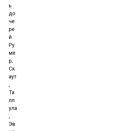
ь
до
че
ре
й
Ру
ме
р,
Ск
аут
,
Та
лл
ула
,
Эв