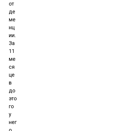
от
де
ме
нц
ии.
За
11
ме
ся
це
в
до
это
го
у
нег
о