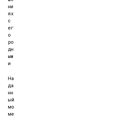
На
да
нн
ый
мо
ме