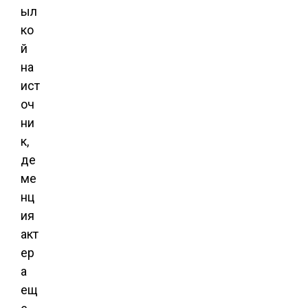
ыл
ко
й
на
ист
оч
ни
к,
де
ме
нц
ия
акт
ер
а
ещ