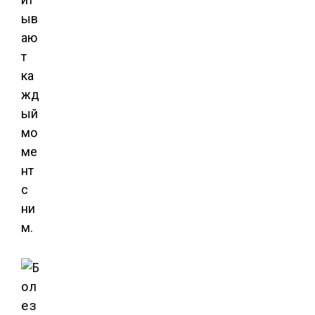
ыв
аю
т
ка
жд
ый
мо
ме
нт
с
ни
м.