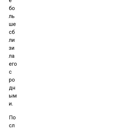
е
бо
ль
ше
сб
ли
зи
ла
его
с
ро
дн
ым
и.
По
сл