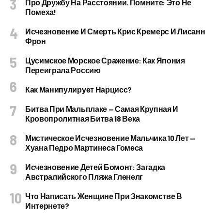
Про Дружбу На Расстоянии. Помните: Это Не
Помеха!
Исчезновение И Смерть Крис Кремерс И Лисанн
Фрон
Цусимское Морское Сражение: Как Япония
Переиграла Россию
Как Манипулирует Нарцисс?
Битва При Мальплаке — Самая Крупная И
Кровопролитная Битва 18 Века
Мистическое Исчезновение Мальчика 10 Лет —
Хуана Педро Мартинеса Гомеса
Исчезновение Детей Бомонт: Загадка
Австралийского Пляжа Гленелг
Что Написать Женщине При Знакомстве В
Интернете?