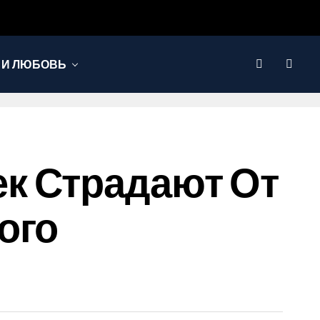
 И ЛЮБОВЬ
к Страдают От
ого