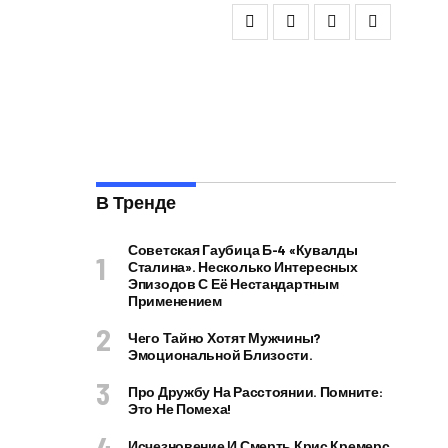
В Тренде
Советская Гаубица Б-4 «Кувалды
Сталина». Несколько Интересных
Эпизодов С Её Нестандартным
Применением
Чего Тайно Хотят Мужчины?
Эмоциональной Близости.
Про Дружбу На Расстоянии. Помните:
Это Не Помеха!
Исчезновение И Смерть Крис Кремерс