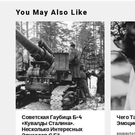
You May Also Like
Советская Гаубица Б-4
Чего Т
«Кувалды Сталина».
Эмоцио
Несколько Интересных
asupauto