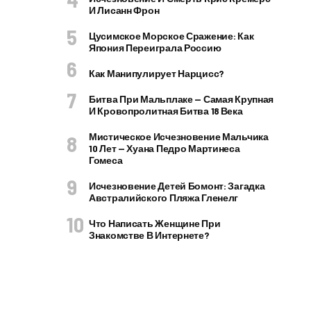
И Лисанн Фрон
Цусимское Морское Сражение: Как
Япония Переиграла Россию
Как Манипулирует Нарцисс?
Битва При Мальплаке — Самая Крупная
И Кровопролитная Битва 18 Века
Мистическое Исчезновение Мальчика
10 Лет — Хуана Педро Мартинеса
Гомеса
Исчезновение Детей Бомонт: Загадка
Австралийского Пляжа Гленелг
Что Написать Женщине При
Знакомстве В Интернете?