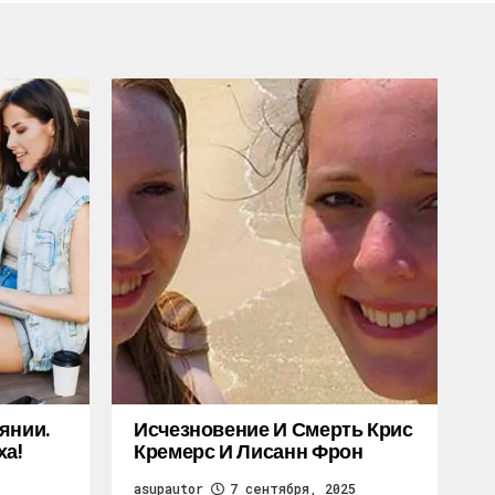
янии.
Исчезновение И Смерть Крис
ха!
Кремерс И Лисанн Фрон
asupautor
7 сентября, 2025