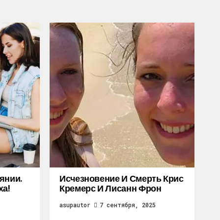
янии.
Исчезновение И Смерть Крис
ха!
Кремерс И Лисанн Фрон
asupautor
7 сентября, 2025