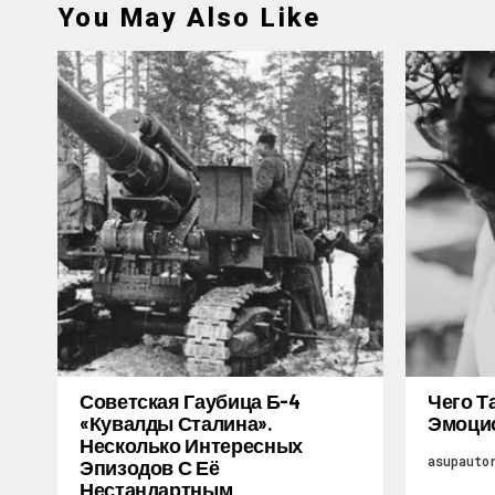
You May Also Like
Советская Гаубица Б-4
Чего Т
«Кувалды Сталина».
Эмоцио
Несколько Интересных
asupauto
Эпизодов С Её
Нестандартным