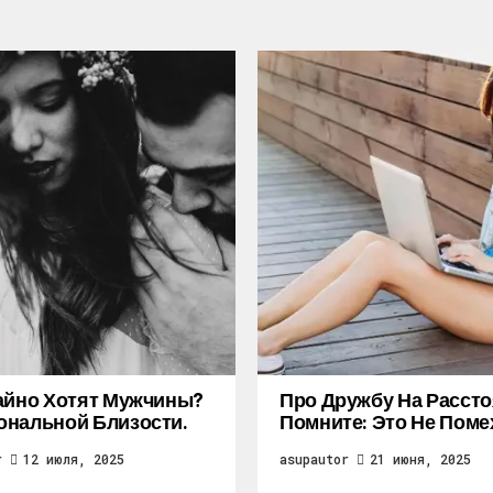
айно Хотят Мужчины?
Про Дружбу На Рассто
нальной Близости.
Помните: Это Не Поме
r
12 июля, 2025
asupautor
21 июня, 2025