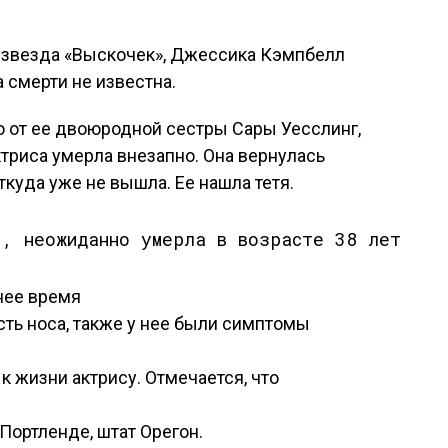
, звезда «Выскочек», Джессика Кэмпбелл
а смерти не известна.
о от ее двоюродной сестры Сары Уесслинг,
ктриса умерла внезапно. Она вернулась
ткуда уже не вышла. Ее нашла тетя.
нее время
ть носа, также у нее были симптомы
к жизни актрису. Отмечается, что
Портленде, штат Орегон.