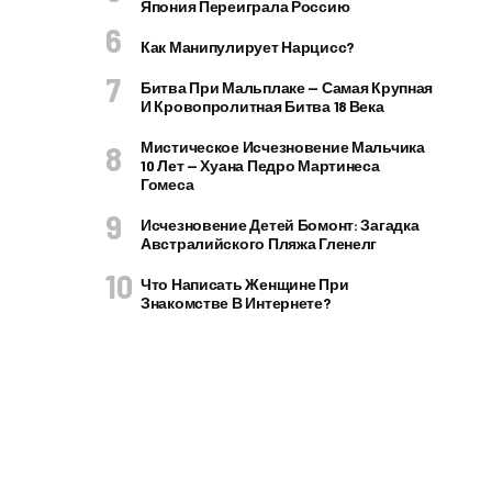
Япония Переиграла Россию
Как Манипулирует Нарцисс?
Битва При Мальплаке — Самая Крупная
И Кровопролитная Битва 18 Века
Мистическое Исчезновение Мальчика
10 Лет — Хуана Педро Мартинеса
Гомеса
Исчезновение Детей Бомонт: Загадка
Австралийского Пляжа Гленелг
Что Написать Женщине При
Знакомстве В Интернете?