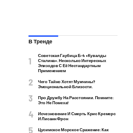
В Тренде
Советская Гаубица Б-4 «Кувалды
Сталина». Несколько Интересных
Эпизодов С Её Нестандартным
Применением
Чего Тайно Хотят Мужчины?
Эмоциональной Близости.
Про Дружбу На Расстоянии. Помните:
Это Не Помеха!
Исчезновение И Смерть Крис Кремерс
И Лисанн Фрон
Цусимское Морское Сражение: Как