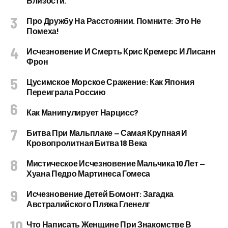
Близости.
Про Дружбу На Расстоянии. Помните: Это Не
Помеха!
Исчезновение И Смерть Крис Кремерс И Лисанн
Фрон
Цусимское Морское Сражение: Как Япония
Переиграла Россию
Как Манипулирует Нарцисс?
Битва При Мальплаке — Самая Крупная И
Кровопролитная Битва 18 Века
Мистическое Исчезновение Мальчика 10 Лет —
Хуана Педро Мартинеса Гомеса
Исчезновение Детей Бомонт: Загадка
Австралийского Пляжа Гленелг
Что Написать Женщине При Знакомстве В