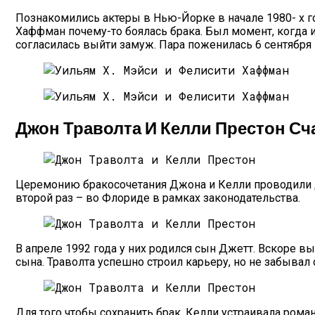
Познакомились актеры в Нью-Йорке в начале 1980- х го
Хаффман почему-то боялась брака. Был момент, когда и
согласилась выйти замуж. Пара поженилась 6 сентября 
Джон Траволта И Келли Престон Сч
Церемонию бракосочетания Джона и Келли проводили дв
второй раз – во Флориде в рамках законодательства.
В апреле 1992 года у них родился сын Джетт. Вскоре вы
сына. Траволта успешно строил карьеру, но не забывал
Для того чтобы сохранить брак, Келли устраивала ром