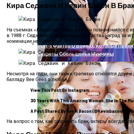
Кира Седжвик И Кевин Бэкон В Браке
На съемках «Лимонное небо» Бейкон познакомился с и
в 1988 г. Седжвик удостоилась множества наград за иг
номинации на «Оскар».
ТОП-5 Фактов О Войнах, Которые Прин
Секреты Обольщения Мужчины
Несмотря на годы, они также трепетно относятся друг к
балладу Bee Gees о любви.
View This Post On Instagram
30 Years With This Amazing Woman. She Is The M
Нет Традициям! Знаменитости, Которы
A Post Shared By Kevin Bacon (@kevinbacon) On S
На вопрос о том, как сохранить брак, актеры всегда от