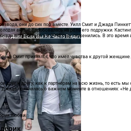
 развода, они до сих пор вместе. Уилл Смит и Джада Пинкет
олодая актриса пробовалась на роль его подружки. Кастинг
ачали встречаться, а в 1996 году поженились. В это врем
бят, Даже Если Вы Не Часто Видитесь.
рака Смит признался, что имел чувства к другой женщине. 
я друг к другу, как к партнерам на всю жизнь, то есть мы
lk Джада призналась о важном моменте в отношениях: «Не 
Последняя Дуэль» — Историческая Драма Ридли Скотта
тория любви.
одерик