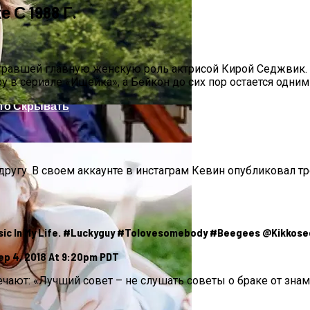
 С 1988 Г.
гравшей главную женскую роль актрисой Кирой Седжвик. У
ру в сериале «Ищейка», а Бейкон до сих пор остается одни
ято Скрывать
 другу. В своем аккаунте в инстаграм Кевин опубликовал т
usic In My Life. #luckyguy #tolovesomebody #beegees @kikkos
е Выбрали Самые Необычные Свадебные Платья, И Не 
ep 4, 2018 At 9:20pm PDT
вечают: «Лучший совет – не слушать советы о браке от зна