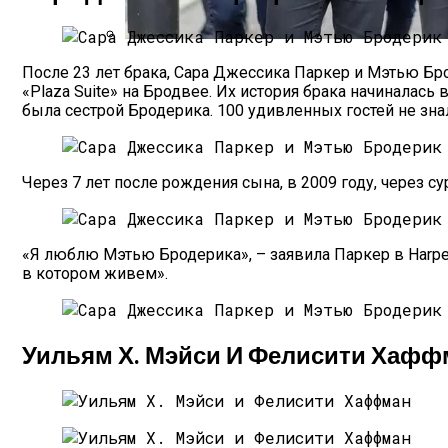
Типы Мужчин И Их Поведение
После 23 лет брака, Сара Джессика Паркер и Мэтью Б
«Plaza Suite» на Бродвее. Их история брака начиналас
была сестрой Бродерика. 100 удивленных гостей не знал
Через 7 лет после рождения сына, в 2009 году, через 
«Я люблю Мэтью Бродерика», – заявила Паркер в Harper
в котором живем».
Уильям Х. Мэйси И Фелисити Хафф