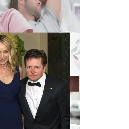
Стал Месяцем, Когда Тревожные Сигналы Впервые Слож
олжает Активно Развиваться
йфория»
му Кипр Остаётся Ключевой Юрисдикцией Для Смены Ре
ека, Прозванный «Смуглой Бесс», И Чем Он Отличался 
евернули Ваше Понимание Кино Навсегда!