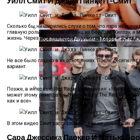
Уилл Смит И Джада Пинкетт-Смит
Сколько бы ни ширились слухи о том, что пара на грани
главную роль в сериале «Принц из Беверли-Хиллз», а м
жизнь. Через пять лет после знакомства Уилл и Джада н
Посвящается Друзьям – Которые Нас Лю
Не все было гладко в их отношениях. После десяти лет б
вариант.
Позже, в интервью Rap Radar Уилл заявил: «Мы относимс
может этому помешать». В своем шоу The Red Table Ta
Опубликован Первый Трейлер Фильма «
как и все».
В этом видео Смит рассказывает, как начиналась их ис
Сара Джессика Паркер И Мэтью Бр