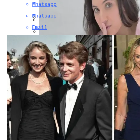
Whatsapp
Экономика На Развилке: Почему Июль 
Whatsapp
Продажа Квартир В Владивостоке Прод
Email
Умер Ангус Клауд – Звезда Сериала «Э
Налоговая Миграция В 2026 Году: Поче
Каким Был Самый Массовый Мушкет 18 В
Топ-5 Фильмов 2010 Года, Которые Пер
Изменила Девушка, Как Быть?