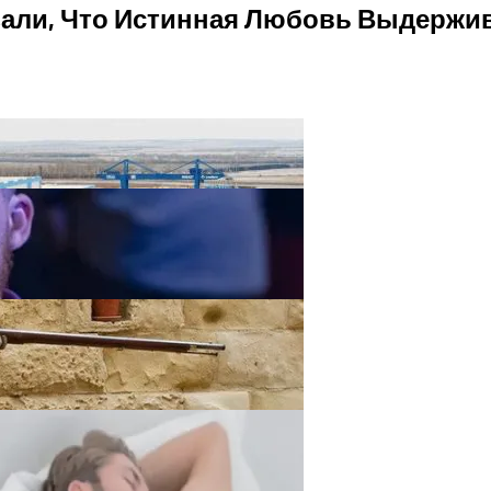
зали, Что Истинная Любовь Выдержи
руется Новая Городская Информационная Среда