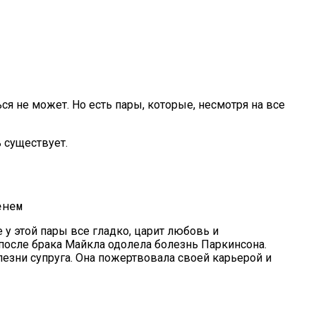
вать Деньги Снова И Снова
я не может. Но есть пары, которые, несмотря на все
 существует.
тношениях
у этой пары все гладко, царит любовь и
 после брака Майкла одолела болезнь Паркинсона.
лезни супруга. Она пожертвовала своей карьерой и