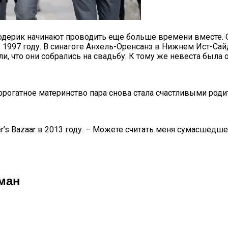
родерик начинают проводить еще больше времени вместе.
ь в 1997 году. В синагоге Анхель-Оренсанз в Нижнем Ист-
и, что они собрались на свадьбу. К тому же невеста была о
суррогатное материнство пара снова стала счастливыми род
’s Bazaar в 2013 году. – Можете считать меня сумасшедше
ман