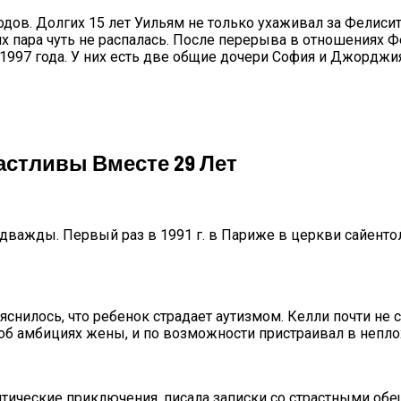
дов. Долгих 15 лет Уильям не только ухаживал за Фелисити
х пара чуть не распалась. После перерыва в отношениях Ф
1997 года. У них есть две общие дочери София и Джорджия
астливы Вместе 29 Лет
ажды. Первый раз в 1991 г. в Париже в церкви сайентоло
яснилось, что ребенок страдает аутизмом. Келли почти не
 об амбициях жены, и по возможности пристраивал в непло
антические приключения, писала записки со страстными об