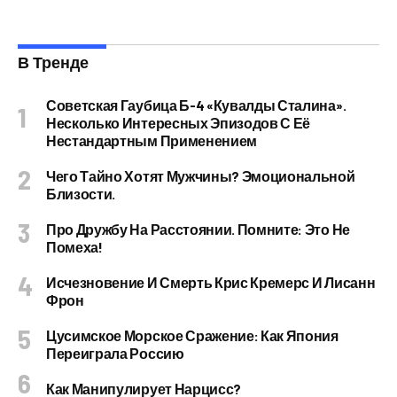
В Тренде
Советская Гаубица Б-4 «Кувалды Сталина».
Несколько Интересных Эпизодов С Её
Нестандартным Применением
Чего Тайно Хотят Мужчины? Эмоциональной
Близости.
Про Дружбу На Расстоянии. Помните: Это Не
Помеха!
Исчезновение И Смерть Крис Кремерс И Лисанн
Фрон
Цусимское Морское Сражение: Как Япония
Переиграла Россию
Как Манипулирует Нарцисс?