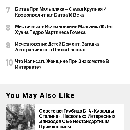
Битва При Мальплаке — Самая Крупная И
Кровопролитная Битва 18 Века
Мистическое Исчезновение Мальчика 10 Лет —
Хуана Педро Мартинеса Гомеса
Исчезновение Детей Бомонт: Загадка
Австралийского Пляжа Гленелг
Что Написать Женщине При Знакомстве В
Интернете?
You May Also Like
Советская Гаубица Б-4 «Кувалды
Сталина». Несколько Интересных
Эпизодов С Её Нестандартным
Применением