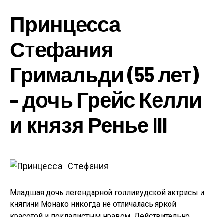
Принцесса
Стефания
Гримальди (55 лет)
– дочь Грейс Келли
и князя Ренье III
Младшая дочь легендарной голливудской актрисы и
княгини Монако никогда не отличалась яркой
красотой и покладистым нравом. Действительно,