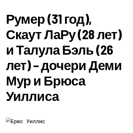
Румер (31 год),
Скаут ЛаРу (28 лет)
и Талула Бэль (26
лет) – дочери Деми
Мур и Брюса
Уиллиса