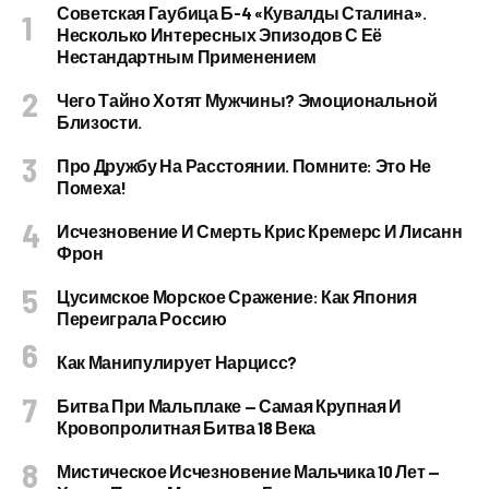
Советская Гаубица Б-4 «Кувалды Сталина».
Несколько Интересных Эпизодов С Её
Нестандартным Применением
Чего Тайно Хотят Мужчины? Эмоциональной
Близости.
Про Дружбу На Расстоянии. Помните: Это Не
Помеха!
Исчезновение И Смерть Крис Кремерс И Лисанн
Фрон
Цусимское Морское Сражение: Как Япония
Переиграла Россию
Как Манипулирует Нарцисс?
Битва При Мальплаке — Самая Крупная И
Кровопролитная Битва 18 Века
Мистическое Исчезновение Мальчика 10 Лет —