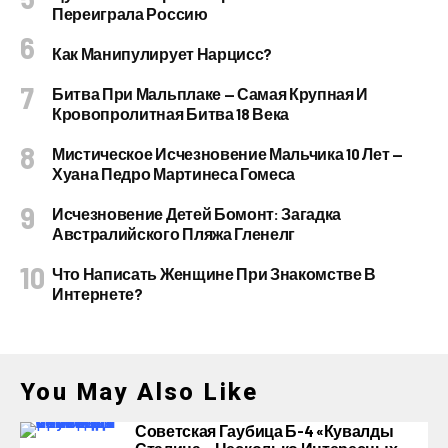
Переиграла Россию
Как Манипулирует Нарцисс?
Битва При Мальплаке — Самая Крупная И
Кровопролитная Битва 18 Века
Мистическое Исчезновение Мальчика 10 Лет —
Хуана Педро Мартинеса Гомеса
Исчезновение Детей Бомонт: Загадка
Австралийского Пляжа Гленелг
Что Написать Женщине При Знакомстве В
Интернете?
You May Also Like
Советская Гаубица Б-4 «Кувалды