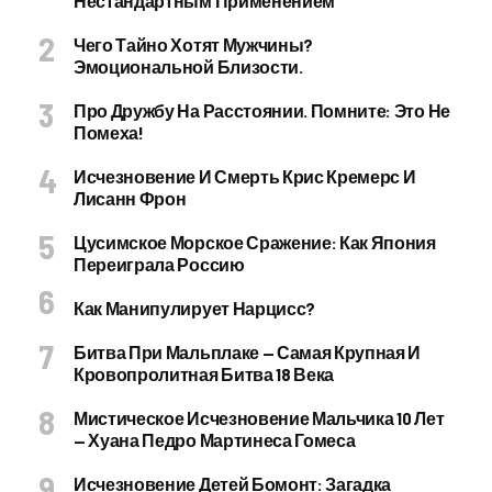
Нестандартным Применением
Чего Тайно Хотят Мужчины?
Эмоциональной Близости.
Про Дружбу На Расстоянии. Помните: Это Не
Помеха!
Исчезновение И Смерть Крис Кремерс И
Лисанн Фрон
Цусимское Морское Сражение: Как Япония
Переиграла Россию
Как Манипулирует Нарцисс?
Битва При Мальплаке — Самая Крупная И
Кровопролитная Битва 18 Века
Мистическое Исчезновение Мальчика 10 Лет
— Хуана Педро Мартинеса Гомеса
Исчезновение Детей Бомонт: Загадка