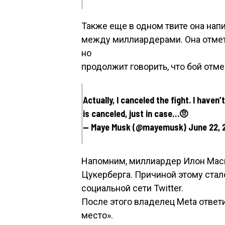
Также еще в одном твите она напи
между миллиардерами. Она отмети
но
продолжит говорить, что бой отме
Actually, I canceled the fight. I haven’
is canceled, just in case…🤨
— Maye Musk (@mayemusk) June 22, 
Напомним, миллиардер Илон Маск
Цукерберга. Причиной этому стало
социальной сети Twitter.
После этого владелец Meta ответ
место».