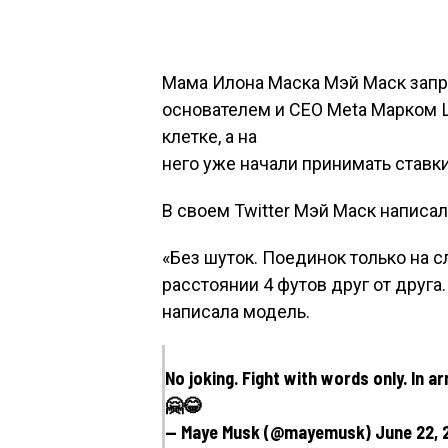
Мама Илона Маска Мэй Маск запр
основателем и СЕО Meta Марком 
клетке, а на
него уже начали принимать ставки
В своем Twitter Мэй Маск написа
«Без шуток. Поединок только на сл
расстоянии 4 футов друг от друга
написала модель.
No joking. Fight with words only. In a
🤗😂
— Maye Musk (@mayemusk) June 22, 