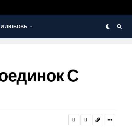
 И ЛЮБОВЬ
оединок С