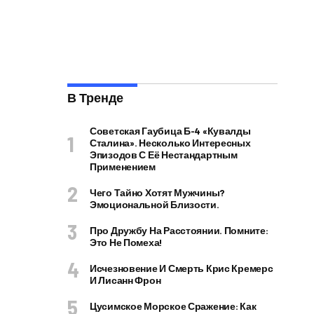
В Тренде
Советская Гаубица Б-4 «Кувалды
Сталина». Несколько Интересных
Эпизодов С Её Нестандартным
Применением
Чего Тайно Хотят Мужчины?
Эмоциональной Близости.
Про Дружбу На Расстоянии. Помните:
Это Не Помеха!
Исчезновение И Смерть Крис Кремерс
И Лисанн Фрон
Цусимское Морское Сражение: Как