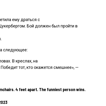
етила ему драться с
Цукербергом. Бой должен был пройти в
.
ла следующее:
овах. В креслах, на
. Победит тот, кто окажется смешнее», —
rmchairs. 4 feet apart. The funniest person wins.
2023