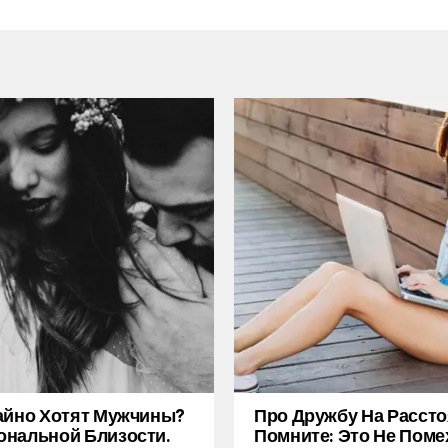
айно Хотят Мужчины?
Про Дружбу На Рассто
нальной Близости.
Помните: Это Не Поме