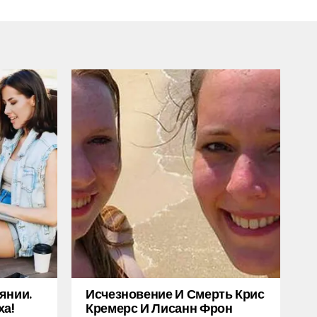
янии.
Исчезновение И Смерть Крис
ха!
Кремерс И Лисанн Фрон