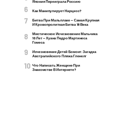
Япония Переиграла Россию
Как Манипулирует Нарцисс?
Битва При Мальплаке — Самая Крупная
И Кровопролитная Битва 18 Века
Мистическое Исчезновение Мальчика
10 Лет — Хуана Педро Мартинеса
Гомеса
Исчезновение Детей Бомонт: Загадка
Австралийского Пляжа Гленелг
Что Написать Женщине При
Знакомстве В Интернете?