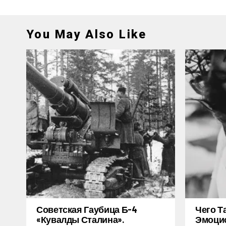
You May Also Like
Советская Гаубица Б-4
Чего Т
«Кувалды Сталина».
Эмоцио