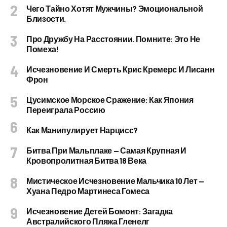
Чего Тайно Хотят Мужчины? Эмоциональной
Близости.
Про Дружбу На Расстоянии. Помните: Это Не
Помеха!
Исчезновение И Смерть Крис Кремерс И Лисанн
Фрон
Цусимское Морское Сражение: Как Япония
Переиграла Россию
Как Манипулирует Нарцисс?
Битва При Мальплаке — Самая Крупная И
Кровопролитная Битва 18 Века
Мистическое Исчезновение Мальчика 10 Лет —
Хуана Педро Мартинеса Гомеса
Исчезновение Детей Бомонт: Загадка
Австралийского Пляжа Гленелг