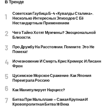
В Тренде
Советская Гаубица Б-4 «Кувалды Сталина».
Несколько Интересных Эпизодов С Её
Нестандартным Применением
Чего Тайно Хотят Мужчины? Эмоциональной
Близости.
Про Дружбу На Расстоянии. Помните: Это Не
Помеха!
Исчезновение И Смерть Крис Кремерс И Лисанн
Фрон
Цусимское Морское Сражение: Как Япония
Переиграла Россию
Как Манипулирует Нарцисс?
Битва При Мальплаке — Самая Крупная И
Кровопролитная Битва 18 Века