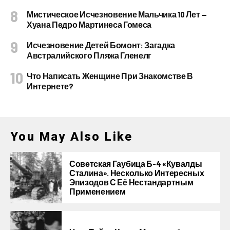
Мистическое Исчезновение Мальчика 10 Лет —
Хуана Педро Мартинеса Гомеса
Исчезновение Детей Бомонт: Загадка
Австралийского Пляжа Гленелг
Что Написать Женщине При Знакомстве В
Интернете?
You May Also Like
Советская Гаубица Б-4 «Кувалды
Сталина». Несколько Интересных
Эпизодов С Её Нестандартным
Применением