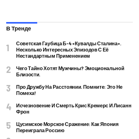
В Тренде
Советская Гаубица Б-4 «Кувалды Сталина».
Несколько Интересных Эпизодов С Её
Нестандартным Применением
Чего Тайно Хотят Мужчины? Эмоциональной
Близости.
Про Дружбу На Расстоянии. Помните: Это Не
Помеха!
Исчезновение И Смерть Крис Кремерс И Лисанн
Фрон
Цусимское Морское Сражение: Как Япония
Переиграла Россию