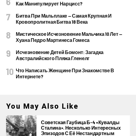
Как Манипулирует Нарцисс?
Битва При Мальплаке — Самая Крупная И
Кровопролитная Битва 18 Века
Мистическое Исчезновение Мальчика 10 Лет —
Хуана Педро Мартинеса Гомеса
Исчезновение Детей Бомонт: Загадка
Австралийского Пляжа Гленелг
Что Написать Женщине При Знакомстве В
Интернете?
You May Also Like
Советская Гаубица Б-4 «Кувалды
Сталина». Несколько Интересных
Эпизодов С Её Нестандартным