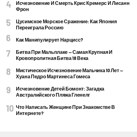
Исчезновение И Смерть Крис Кремерс И Лисанн
Фрон
Цусимское Морское Сражение: Как Япония
Переиграла Россию
Как Манипулирует Нарцисс?
Битва При Мальплаке — Самая Крупная И
Кровопролитная Битва 18 Века
Мистическое Исчезновение Мальчика 10 Лет —
Хуана Педро Мартинеса Гомеса
Исчезновение Детей Бомонт: Загадка
Австралийского Пляжа Гленелг
Что Написать Женщине При Знакомстве В
Интернете?