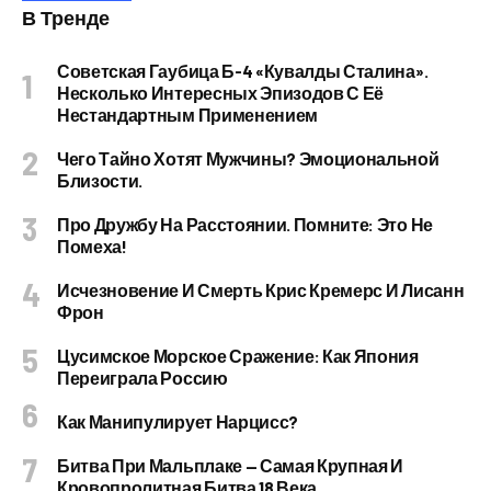
В Тренде
Советская Гаубица Б-4 «Кувалды Сталина».
Несколько Интересных Эпизодов С Её
Нестандартным Применением
Чего Тайно Хотят Мужчины? Эмоциональной
Близости.
Про Дружбу На Расстоянии. Помните: Это Не
Помеха!
Исчезновение И Смерть Крис Кремерс И Лисанн
Фрон
Цусимское Морское Сражение: Как Япония
Переиграла Россию
Как Манипулирует Нарцисс?
Битва При Мальплаке — Самая Крупная И
Кровопролитная Битва 18 Века