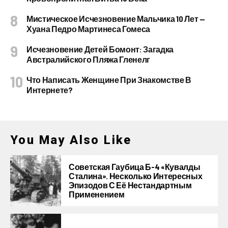
Мистическое Исчезновение Мальчика 10 Лет —
Хуана Педро Мартинеса Гомеса
Исчезновение Детей Бомонт: Загадка
Австралийского Пляжа Гленелг
Что Написать Женщине При Знакомстве В
Интернете?
You May Also Like
Советская Гаубица Б-4 «Кувалды
Сталина». Несколько Интересных
Эпизодов С Её Нестандартным
Применением