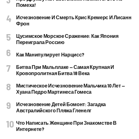
Помеха!
Исчезновение И Смерть Крис Кремерс И Лисанн
Фрон
Цусимское Морское Сражение: Как Япония
Переиграла Россию
Как Манипулирует Нарцисс?
Битва При Мальплаке — Самая Крупная И
Кровопролитная Битва 18 Века
Мистическое Исчезновение Мальчика 10 Лет —
Хуана Педро Мартинеса Гомеса
Исчезновение Детей Бомонт: Загадка
Австралийского Пляжа Гленелг
Что Написать Женщине При Знакомстве В
Интернете?