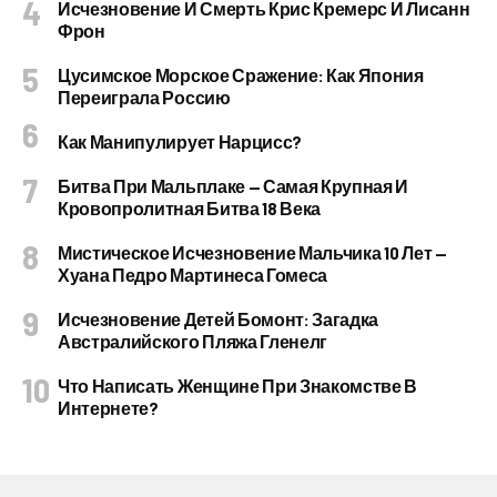
Исчезновение И Смерть Крис Кремерс И Лисанн
Фрон
Цусимское Морское Сражение: Как Япония
Переиграла Россию
Как Манипулирует Нарцисс?
Битва При Мальплаке — Самая Крупная И
Кровопролитная Битва 18 Века
Мистическое Исчезновение Мальчика 10 Лет —
Хуана Педро Мартинеса Гомеса
Исчезновение Детей Бомонт: Загадка
Австралийского Пляжа Гленелг
Что Написать Женщине При Знакомстве В
Интернете?