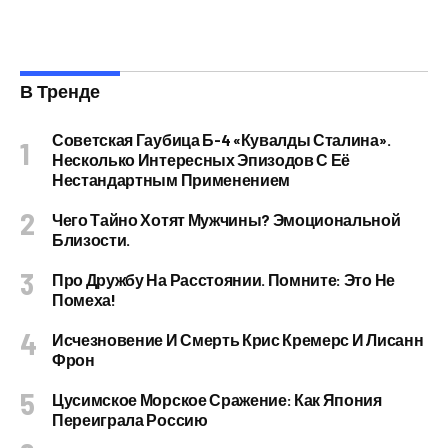
В Тренде
Советская Гаубица Б-4 «Кувалды Сталина».
Несколько Интересных Эпизодов С Её
Нестандартным Применением
Чего Тайно Хотят Мужчины? Эмоциональной
Близости.
Про Дружбу На Расстоянии. Помните: Это Не
Помеха!
Исчезновение И Смерть Крис Кремерс И Лисанн
Фрон
Цусимское Морское Сражение: Как Япония
Переиграла Россию