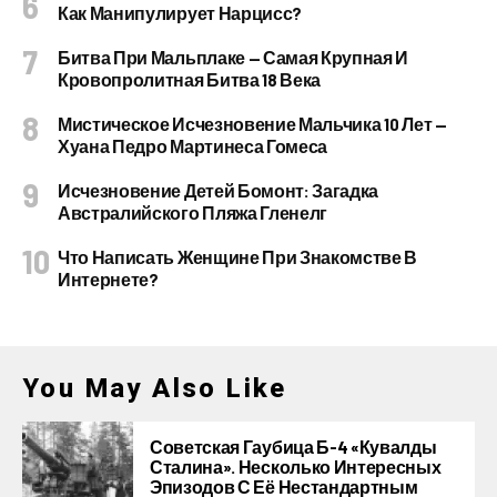
Как Манипулирует Нарцисс?
Битва При Мальплаке — Самая Крупная И
Кровопролитная Битва 18 Века
Мистическое Исчезновение Мальчика 10 Лет —
Хуана Педро Мартинеса Гомеса
Исчезновение Детей Бомонт: Загадка
Австралийского Пляжа Гленелг
Что Написать Женщине При Знакомстве В
Интернете?
You May Also Like
Советская Гаубица Б-4 «Кувалды
Сталина». Несколько Интересных
Эпизодов С Её Нестандартным