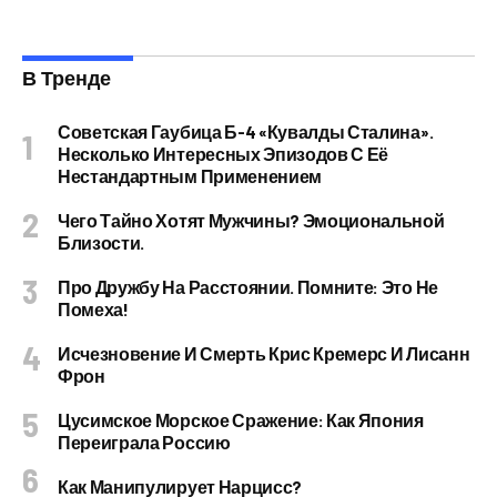
В Тренде
Советская Гаубица Б-4 «Кувалды Сталина».
Несколько Интересных Эпизодов С Её
Нестандартным Применением
Чего Тайно Хотят Мужчины? Эмоциональной
Близости.
Про Дружбу На Расстоянии. Помните: Это Не
Помеха!
Исчезновение И Смерть Крис Кремерс И Лисанн
Фрон
Цусимское Морское Сражение: Как Япония
Переиграла Россию
Как Манипулирует Нарцисс?