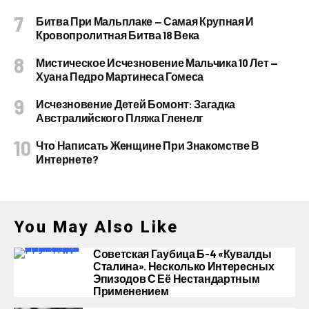
Битва При Мальплаке — Самая Крупная И
Кровопролитная Битва 18 Века
Мистическое Исчезновение Мальчика 10 Лет —
Хуана Педро Мартинеса Гомеса
Исчезновение Детей Бомонт: Загадка
Австралийского Пляжа Гленелг
Что Написать Женщине При Знакомстве В
Интернете?
You May Also Like
Советская Гаубица Б-4 «Кувалды
Сталина». Несколько Интересных
Эпизодов С Её Нестандартным
Применением