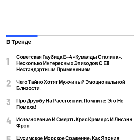
В Тренде
Советская Гаубица Б-4 «Кувалды Сталина».
Несколько Интересных Эпизодов С Её
Нестандартным Применением
Чего Тайно Хотят Мужчины? Эмоциональной
Близости.
Про Дружбу На Расстоянии. Помните: Это Не
Помеха!
Исчезновение И Смерть Крис Кремерс И Лисанн
Фрон
Цусимское Морское Сражение: Как Япония