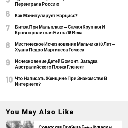
Переиграла Россию
Как Манипулирует Нарцисс?
Битва При Мальплаке — Самая Крупная И
Кровопролитная Битва 18 Века
Мистическое Исчезновение Мальчика 10 Лет —
Хуана Педро Мартинеса Гомеса
Исчезновение Детей Бомонт: Загадка
Австралийского Пляжа Гленелг
Что Написать Женщине При Знакомстве В
Интернете?
You May Also Like
Советская Гаубица Б-4 «Кувалды