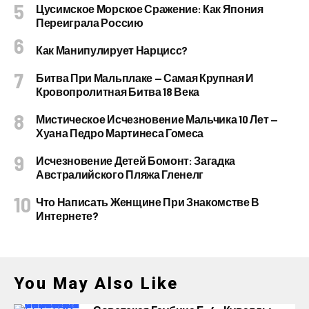
Цусимское Морское Сражение: Как Япония
Переиграла Россию
Как Манипулирует Нарцисс?
Битва При Мальплаке — Самая Крупная И
Кровопролитная Битва 18 Века
Мистическое Исчезновение Мальчика 10 Лет —
Хуана Педро Мартинеса Гомеса
Исчезновение Детей Бомонт: Загадка
Австралийского Пляжа Гленелг
Что Написать Женщине При Знакомстве В
Интернете?
You May Also Like