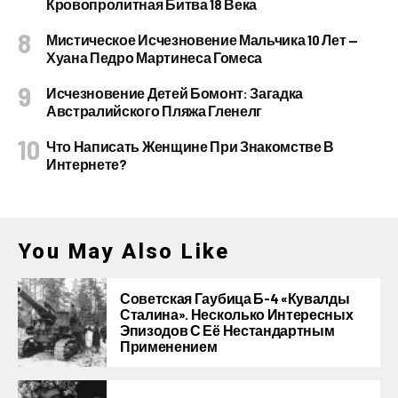
Кровопролитная Битва 18 Века
Мистическое Исчезновение Мальчика 10 Лет —
Хуана Педро Мартинеса Гомеса
Исчезновение Детей Бомонт: Загадка
Австралийского Пляжа Гленелг
Что Написать Женщине При Знакомстве В
Интернете?
You May Also Like
Советская Гаубица Б-4 «Кувалды
Сталина». Несколько Интересных
Эпизодов С Её Нестандартным
Применением