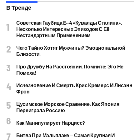
В Тренде
Советская Гаубица Б-4 «Кувалды Сталина».
Несколько Интересных Эпизодов С Её
Нестандартным Применением
Чего Тайно Хотят Мужчины? Эмоциональной
Близости.
Про Дружбу На Расстоянии. Помните: Это Не
Помеха!
Исчезновение И Смерть Крис Кремерс И Лисанн
Фрон
Цусимское Морское Сражение: Как Япония
Переиграла Россию
Как Манипулирует Нарцисс?
Битва При Мальплаке — Самая Крупная И