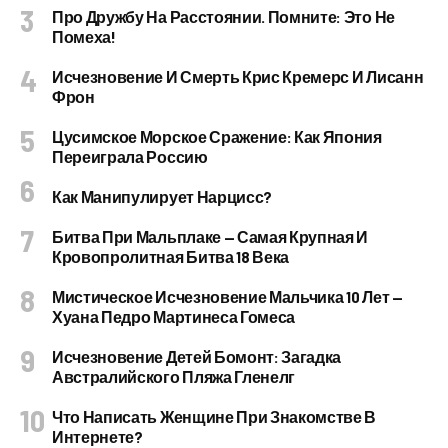
Про Дружбу На Расстоянии. Помните: Это Не
Помеха!
Исчезновение И Смерть Крис Кремерс И Лисанн
Фрон
Цусимское Морское Сражение: Как Япония
Переиграла Россию
Как Манипулирует Нарцисс?
Битва При Мальплаке — Самая Крупная И
Кровопролитная Битва 18 Века
Мистическое Исчезновение Мальчика 10 Лет —
Хуана Педро Мартинеса Гомеса
Исчезновение Детей Бомонт: Загадка
Австралийского Пляжа Гленелг
Что Написать Женщине При Знакомстве В
Интернете?