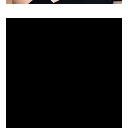
Великая итальянская актриса Анна Маньяни как-то
сказала: «Каждая моя морщинка – это моя жизнь. Я
не расстанусь ни с одной из своих морщинок, потому
что они слишком дорого мне достались». Ее мнение
разделяют многие современные селебрити.
Joy-pup
расскажет о знаменитых женщинах, которых
не пугает старость: одни уже испытали действие
ботокса и отказались от него навсегда, другие в
принципе против искусственной красоты.
Кейт Уинслет