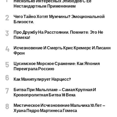
Несколько Интересных Эпизодов С Её
Нестандартным Применением
Чего Тайно Хотят Мужчины? Эмоциональной
Близости.
Про Дружбу На Расстоянии. Помните: Это Не
Помеха!
Исчезновение И Смерть Крис Кремерс И Лисанн
Фрон
Цусимское Морское Сражение: Как Япония
Переиграла Россию
Как Манипулирует Нарцисс?
Битва При Мальплаке — Самая Крупная И
Кровопролитная Битва 18 Века
Мистическое Исчезновение Мальчика 10 Лет —
Хуана Педро Мартинеса Гомеса