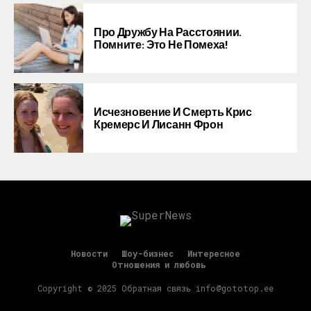
Про Дружбу На Расстоянии.
Помните: Это Не Помеха!
Исчезновение И Смерть Крис
Кремерс И Лисанн Фрон
Новости
Шоу-бизнес
Интересное
Отношения и любовь
Copyright © 2025 Обратная связь info@gototop.ee