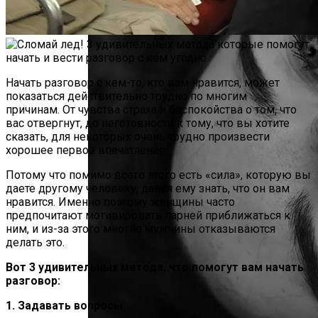
Начать разговор с кем-то, кто вам нравится, может
показаться действительно трудно по многим
причинам. От чувства страха и беспокойства о том, что
вас отвергнут, до неготовности к тому, что вы хотите
сказать, для некоторых очень трудно произвести
хорошее первое впечатление.
Потому что помимо всего этого есть «сила», которую вы
даете другому человеку, давая ему знать, что он вам
нравится. Именно поэтому женщины часто
предпочитают мотивировать парней приближаться к
ним, и из-за этого многие мужчины отказываются
делать это.
Вот 3 удивительных метода, что помогут вам начать
разговор:
1. Задавать вопросы