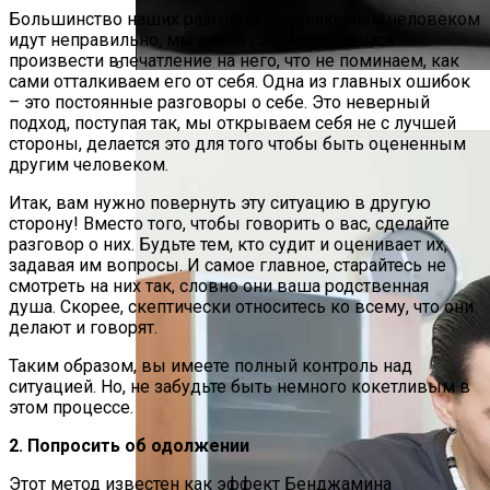
Большинство наших разговор с незнакомым человеком
идут неправильно, мы очень сильно пытаемся
произвести впечатление на него, что не поминаем, как
сами отталкиваем его от себя. Одна из главных ошибок
Будьте Смелы Отпустить Любого
– это постоянные разговоры о себе. Это неверный
подход, поступая так, мы открываем себя не с лучшей
стороны, делается это для того чтобы быть оцененным
другим человеком.
Итак, вам нужно повернуть эту ситуацию в другую
сторону! Вместо того, чтобы говорить о вас, сделайте
разговор о них. Будьте тем, кто судит и оценивает их,
задавая им вопросы. И самое главное, старайтесь не
смотреть на них так, словно они ваша родственная
душа. Скорее, скептически относитесь ко всему, что они
делают и говорят.
Таким образом, вы имеете полный контроль над
ситуацией. Но, не забудьте быть немного кокетливым в
этом процессе.
2. Попросить об одолжении
Этот метод известен как эффект Бенджамина