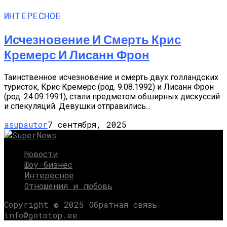
ИНТЕРЕСНОЕ
Исчезновение И Смерть Крис
Кремерс И Лисанн Фрон
Таинственное исчезновение и смерть двух голландских
туристок, Крис Кремерс (род. 9.08.1992) и Лисанн Фрон
(род. 24.09.1991), стали предметом обширных дискуссий
и спекуляций. Девушки отправились...
asupautor
7 сентября, 2025
Новости
Шоу-бизнес
Интересное
Отношения и любовь
Copyright © 2025 Обратная связь
info@gototop.ee