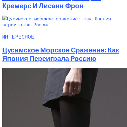
Кремерс И Лисанн Фрон
ИНТЕРЕСНОЕ
Цусимское Морское Сражение: Как
Япония Переиграла Россию