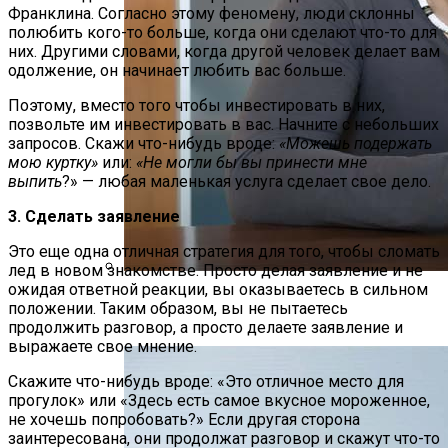
Франклина. Согласно этому феномену, люди склонны
полюбить кого-то больше, когда они сделают что-то для
них. Другими словами, когда другой человек делает вам
одолжение, он начинает любить вас больше.
Поэтому, вместо того чтобы инвестировать в них,
позвольте им инвестировать в вас. Начните с небольших
запросов. Скажи что-нибудь вроде:
«Можешь подержать
мою куртку»
или:
«Не могли бы вы принести мне
выпить
?» — любая маленькая услуга сделает свое дело.
3. Сделать заявление
Это еще одна отличная стратегия для того, чтобы сломать
лед в новом знакомстве. Просто делая заявление и не
ожидая ответной реакции, вы оказываетесь в сильном
Как Женщине Просить, Чтобы
положении. Таким образом, вы не пытаетесь
Получить Желаемое?
продолжить разговор, а просто делаете заявление и
выражаете свое мнение.
Скажите что-нибудь вроде: «Это отличное место для
прогулок» или «Здесь есть самое вкусное мороженное,
не хочешь попробовать?» Если другая сторона
заинтересована, они продолжат разговор и скажут что-то