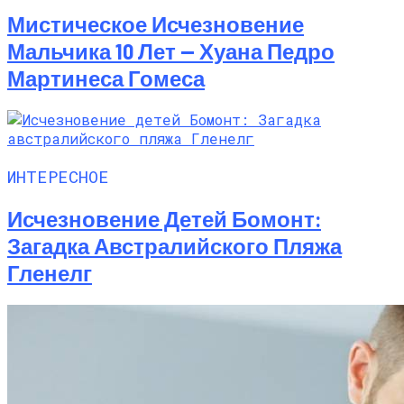
Мистическое Исчезновение
Мальчика 10 Лет — Хуана Педро
Мартинеса Гомеса
ИНТЕРЕСНОЕ
Исчезновение Детей Бомонт:
Загадка Австралийского Пляжа
Гленелг