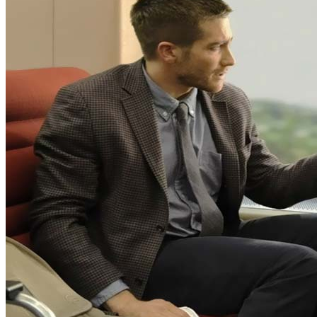
10 Причин Разорвать Отношения
Новые Мошенники: Как Работает Схема
ImportSend.io И Почему После Оплаты У
Вас Могут Списывать Деньги Снова И
Снова