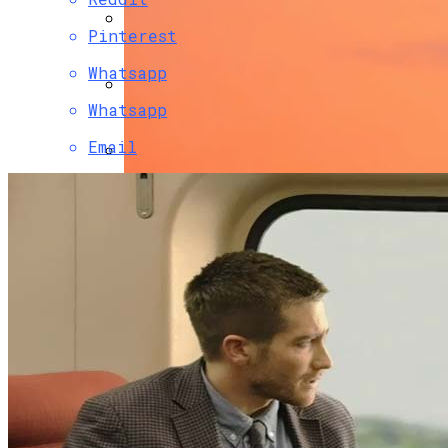
Перевернули Ваше Понимание Кино
Навсегда!
Pinterest
Крис Эванс Подтвердил Слухи О
Whatsapp
Новом Романе
Whatsapp
Почему 536 Год Н.э. – Самый Ужасный В
Истории Человечества?
Email
Совместимость 4 И 17 Аркана:
Нет Традициям! Знаменитости,
Структура Императора И Энергия
Которые Выбрали Самые Необычные
Звезды В Личных И Деловых
Свадебные Платья, И Не Прогадали
Отношениях
ТОП-5 Фактов О Войнах, Которые
Опубликован Первый Трейлер Фильма
Принято Скрывать
«Последняя Дуэль» — Историческая
Драма Ридли Скотта