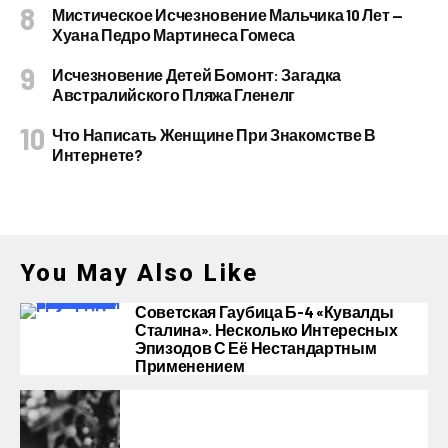
Мистическое Исчезновение Мальчика 10 Лет —
Хуана Педро Мартинеса Гомеса
Исчезновение Детей Бомонт: Загадка
Австралийского Пляжа Гленелг
Что Написать Женщине При Знакомстве В
Интернете?
You May Also Like
Советская Гаубица Б-4 «Кувалды
Сталина». Несколько Интересных
Эпизодов С Её Нестандартным
Применением