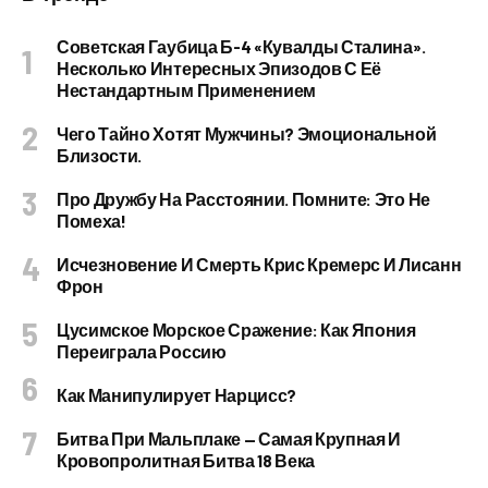
Советская Гаубица Б-4 «Кувалды Сталина».
Несколько Интересных Эпизодов С Её
Нестандартным Применением
Чего Тайно Хотят Мужчины? Эмоциональной
Близости.
Про Дружбу На Расстоянии. Помните: Это Не
Помеха!
Исчезновение И Смерть Крис Кремерс И Лисанн
Фрон
Цусимское Морское Сражение: Как Япония
Переиграла Россию
Как Манипулирует Нарцисс?
Битва При Мальплаке — Самая Крупная И
Кровопролитная Битва 18 Века