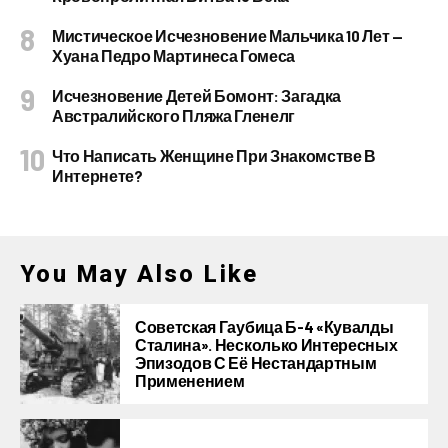
Мистическое Исчезновение Мальчика 10 Лет —
Хуана Педро Мартинеса Гомеса
Исчезновение Детей Бомонт: Загадка
Австралийского Пляжа Гленелг
Что Написать Женщине При Знакомстве В
Интернете?
You May Also Like
Советская Гаубица Б-4 «Кувалды
Сталина». Несколько Интересных
Эпизодов С Её Нестандартным
Применением