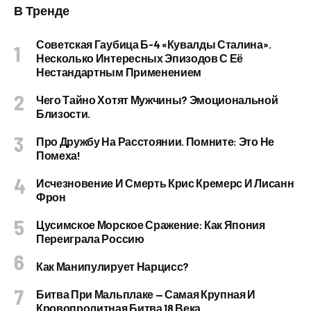
В Тренде
Советская Гаубица Б-4 «Кувалды Сталина».
Несколько Интересных Эпизодов С Её
Нестандартным Применением
Чего Тайно Хотят Мужчины? Эмоциональной
Близости.
Про Дружбу На Расстоянии. Помните: Это Не
Помеха!
Исчезновение И Смерть Крис Кремерс И Лисанн
Фрон
Цусимское Морское Сражение: Как Япония
Переиграла Россию
Как Манипулирует Нарцисс?
Битва При Мальплаке — Самая Крупная И
Кровопролитная Битва 18 Века