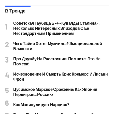
В Тренде
Советская Гаубица Б-4 «Кувалды Сталина».
Несколько Интересных Эпизодов С Её
Нестандартным Применением
Чего Тайно Хотят Мужчины? Эмоциональной
Близости.
Про Дружбу На Расстоянии. Помните: Это Не
Помеха!
Исчезновение И Смерть Крис Кремерс И Лисанн
Фрон
Цусимское Морское Сражение: Как Япония
Переиграла Россию
Как Манипулирует Нарцисс?