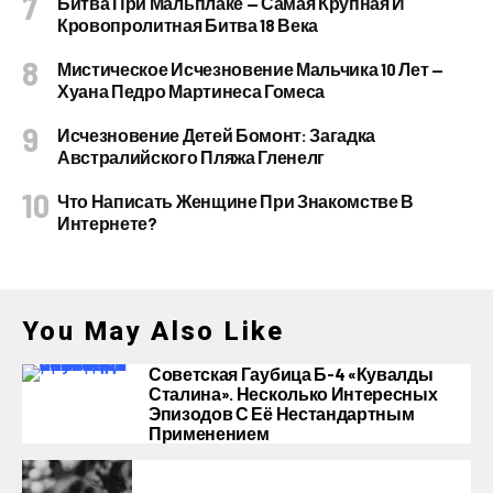
Битва При Мальплаке — Самая Крупная И
Кровопролитная Битва 18 Века
Мистическое Исчезновение Мальчика 10 Лет —
Хуана Педро Мартинеса Гомеса
Исчезновение Детей Бомонт: Загадка
Австралийского Пляжа Гленелг
Что Написать Женщине При Знакомстве В
Интернете?
You May Also Like
Советская Гаубица Б-4 «Кувалды
Сталина». Несколько Интересных
Эпизодов С Её Нестандартным
Применением