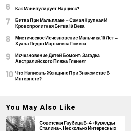
Как Манипулирует Нарцисс?
Битва При Мальплаке — Самая Крупная И
Кровопролитная Битва 18 Века
Мистическое Исчезновение Мальчика 10 Лет —
Хуана Педро Мартинеса Гомеса
Исчезновение Детей Бомонт: Загадка
Австралийского Пляжа Гленелг
Что Написать Женщине При Знакомстве В
Интернете?
You May Also Like
Советская Гаубица Б-4 «Кувалды
Сталина». Несколько Интересных