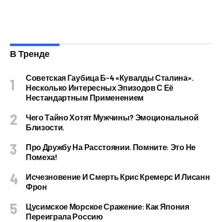
В Тренде
Советская Гаубица Б-4 «Кувалды Сталина».
Несколько Интересных Эпизодов С Её
Нестандартным Применением
Чего Тайно Хотят Мужчины? Эмоциональной
Близости.
Про Дружбу На Расстоянии. Помните: Это Не
Помеха!
Исчезновение И Смерть Крис Кремерс И Лисанн
Фрон
Цусимское Морское Сражение: Как Япония
Переиграла Россию