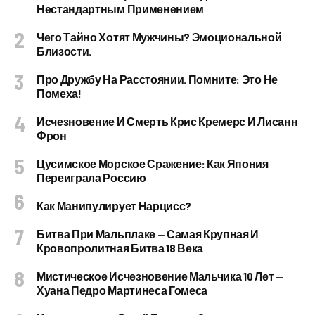
Нестандартным Применением
Чего Тайно Хотят Мужчины? Эмоциональной
Близости.
Про Дружбу На Расстоянии. Помните: Это Не
Помеха!
Исчезновение И Смерть Крис Кремерс И Лисанн
Фрон
Цусимское Морское Сражение: Как Япония
Переиграла Россию
Как Манипулирует Нарцисс?
Битва При Мальплаке — Самая Крупная И
Кровопролитная Битва 18 Века
Мистическое Исчезновение Мальчика 10 Лет —
Хуана Педро Мартинеса Гомеса