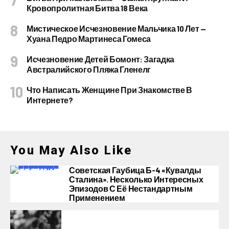
Кровопролитная Битва 18 Века
Мистическое Исчезновение Мальчика 10 Лет —
Хуана Педро Мартинеса Гомеса
Исчезновение Детей Бомонт: Загадка
Австралийского Пляжа Гленелг
Что Написать Женщине При Знакомстве В
Интернете?
You May Also Like
Советская Гаубица Б-4 «Кувалды
Сталина». Несколько Интересных
Эпизодов С Её Нестандартным
Применением