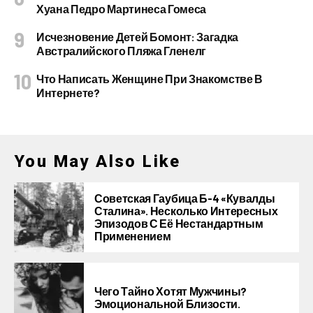
Хуана Педро Мартинеса Гомеса
Исчезновение Детей Бомонт: Загадка
Австралийского Пляжа Гленелг
Что Написать Женщине При Знакомстве В
Интернете?
You May Also Like
Советская Гаубица Б-4 «Кувалды
Сталина». Несколько Интересных
Эпизодов С Её Нестандартным
Применением
Чего Тайно Хотят Мужчины?
Эмоциональной Близости.