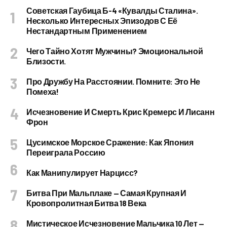
Советская Гаубица Б-4 «Кувалды Сталина».
Несколько Интересных Эпизодов С Её
Нестандартным Применением
Чего Тайно Хотят Мужчины? Эмоциональной
Близости.
Про Дружбу На Расстоянии. Помните: Это Не
Помеха!
Исчезновение И Смерть Крис Кремерс И Лисанн
Фрон
Цусимское Морское Сражение: Как Япония
Переиграла Россию
Как Манипулирует Нарцисс?
Битва При Мальплаке — Самая Крупная И
Кровопролитная Битва 18 Века
Мистическое Исчезновение Мальчика 10 Лет —