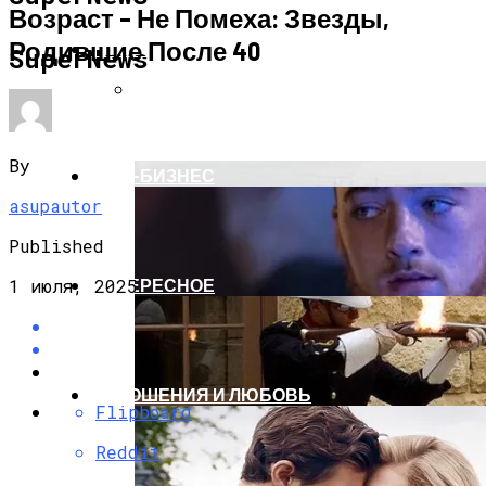
Возраст – Не Помеха: Звезды,
Родившие После 40
НОВОСТИ
SuperNews
Казань В Мессенджере MAX: Как
Формируется Новая Городская
Информационная Среда
By
ШОУ-БИЗНЕС
asupautor
Published
1 июля, 2025
ИНТЕРЕСНОЕ
ОТНОШЕНИЯ И ЛЮБОВЬ
Flipboard
Reddit