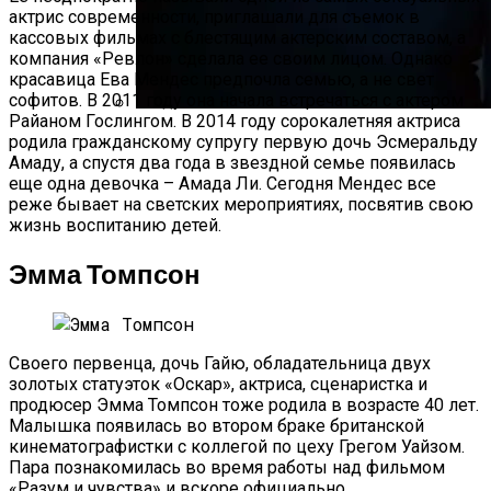
«Последняя Дуэль» — Историческая
актрис современности, приглашали для съемок в
Драма Ридли Скотта
кассовых фильмах с блестящим актерским составом, а
компания «Ревлон» сделала ее своим лицом. Однако
красавица Ева Мендес предпочла семью, а не свет
софитов. В 2011 году она начала встречаться с актером
Райаном Гослингом. В 2014 году сорокалетняя актриса
Почему Красивые Девушки Часто
родила гражданскому супругу первую дочь Эсмеральду
Одиноки? Разбираемся!
Амаду, а спустя два года в звездной семье появилась
еще одна девочка – Амада Ли. Сегодня Мендес все
реже бывает на светских мероприятиях, посвятив свою
жизнь воспитанию детей.
Эмма Томпсон
Своего первенца, дочь Гайю, обладательница двух
золотых статуэток «Оскар», актриса, сценаристка и
продюсер Эмма Томпсон тоже родила в возрасте 40 лет.
Малышка появилась во втором браке британской
кинематографистки с коллегой по цеху Грегом Уайзом.
Пара познакомилась во время работы над фильмом
«Разум и чувства» и вскоре официально