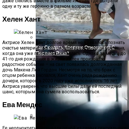
Нет Традициям! Знаменитости,
даже снялись вместе в фильме «Жена», где сыграли
Которые Выбрали Самые Необычные
одну и ту же героиню в разном возрасте.
Свадебные Платья, И Не Прогадали
Хелен Хант
Актрисе Хелен Хант долгое время не удавалось познать
Как Создать Крепкие Отношения С
счастье материнства. По словам звезды, были времена,
Первого Раза?
когда она уже полностью отчаялась. Однако за месяц до
41-го дня рождения в жизни Хелен произошло
радостное событие – на свет появилась долгожданная
дочь Макена Лей Гордон. Несмотря на то, что брак с
отцом ребенка распался, Хант очень рада рождению
дочери, которой в 2020 году уже исполнилось 16 лет.
Актриса уверена, что высшие силы дали ей последний
шанс, которым она сумела воспользоваться.
Ева Мендес
Опубликован Первый Трейлер Фильма
Ее неоднократно называли одной из самых сексуальных