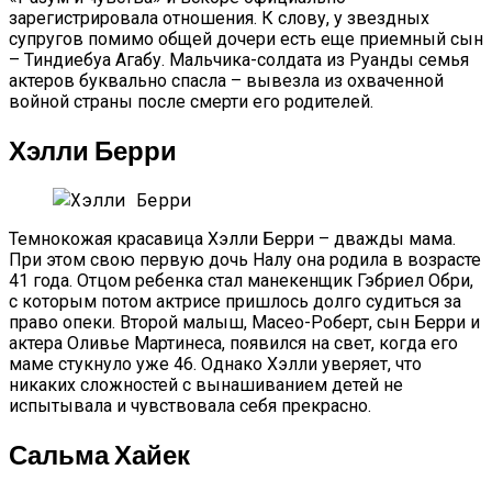
зарегистрировала отношения. К слову, у звездных
супругов помимо общей дочери есть еще приемный сын
– Тиндиебуа Агабу. Мальчика-солдата из Руанды семья
актеров буквально спасла – вывезла из охваченной
войной страны после смерти его родителей.
Хэлли Берри
Темнокожая красавица Хэлли Берри – дважды мама.
При этом свою первую дочь Налу она родила в возрасте
41 года. Отцом ребенка стал манекенщик Гэбриел Обри,
с которым потом актрисе пришлось долго судиться за
право опеки. Второй малыш, Масео-Роберт, сын Берри и
актера Оливье Мартинеса, появился на свет, когда его
маме стукнуло уже 46. Однако Хэлли уверяет, что
никаких сложностей с вынашиванием детей не
испытывала и чувствовала себя прекрасно.
Сальма Хайек