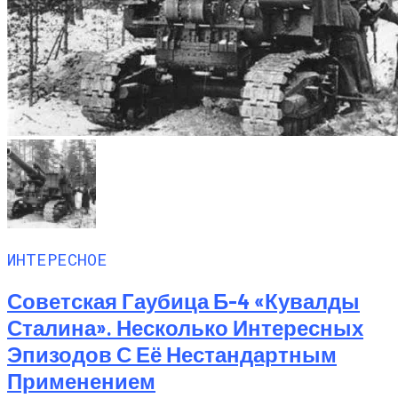
ИНТЕРЕСНОЕ
Советская Гаубица Б-4 «Кувалды
Сталина». Несколько Интересных
Эпизодов С Её Нестандартным
Применением