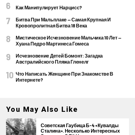
Как Манипулирует Нарцисс?
Битва При Мальплаке — Самая Крупная И
Кровопролитная Битва 18 Века
Мистическое Исчезновение Мальчика 10 Лет —
Хуана Педро Мартинеса Гомеса
Исчезновение Детей Бомонт: Загадка
Австралийского Пляжа Гленелг
Что Написать Женщине При Знакомстве В
Интернете?
You May Also Like
Советская Гаубица Б-4 «Кувалды
Сталина». Несколько Интересных