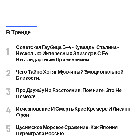
В Тренде
Советская Гаубица Б-4 «Кувалды Сталина».
Несколько Интересных Эпизодов С Её
Нестандартным Применением
Чего Тайно Хотят Мужчины? Эмоциональной
Близости.
Про Дружбу На Расстоянии. Помните: Это Не
Помеха!
Исчезновение И Смерть Крис Кремерс И Лисанн
Фрон
Цусимское Морское Сражение: Как Япония
Переиграла Россию