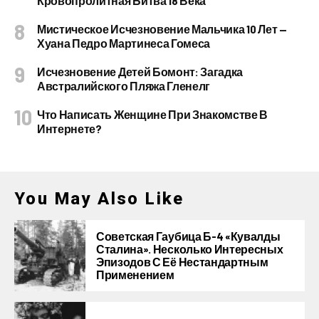
Кровопролитная Битва 18 Века
Мистическое Исчезновение Мальчика 10 Лет —
Хуана Педро Мартинеса Гомеса
Исчезновение Детей Бомонт: Загадка
Австралийского Пляжа Гленелг
Что Написать Женщине При Знакомстве В
Интернете?
You May Also Like
Советская Гаубица Б-4 «Кувалды
Сталина». Несколько Интересных
Эпизодов С Её Нестандартным
Применением