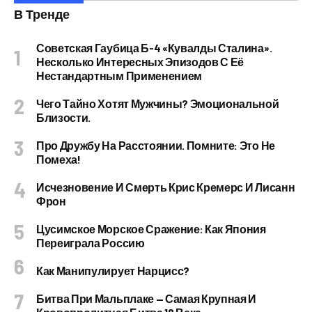
В Тренде
Советская Гаубица Б-4 «Кувалды Сталина».
Несколько Интересных Эпизодов С Её
Нестандартным Применением
Чего Тайно Хотят Мужчины? Эмоциональной
Близости.
Про Дружбу На Расстоянии. Помните: Это Не
Помеха!
Исчезновение И Смерть Крис Кремерс И Лисанн
Фрон
Цусимское Морское Сражение: Как Япония
Переиграла Россию
Как Манипулирует Нарцисс?
Битва При Мальплаке — Самая Крупная И